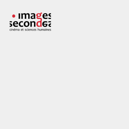
Skip
to
Images
Cinéma
content
secondes
et
sciences
humaines