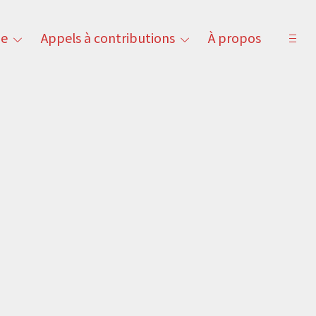
ne
Appels à contributions
À propos
open
toggle
toggle
sideb
child
child
menu
menu