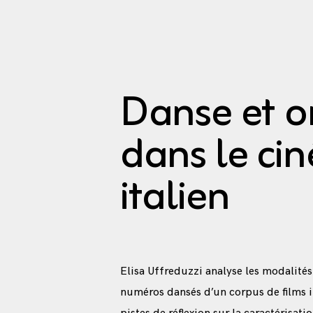
Danse et o
dans le ci
italien
Elisa Uffreduzzi analyse les modalités
numéros dansés d’un corpus de films it