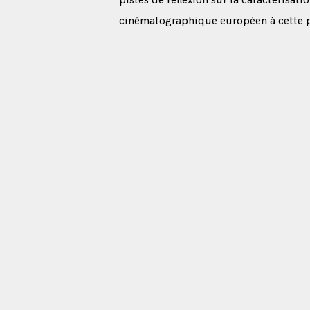
pistes de réflexion sur la caractérisat
cinématographique européen à cette p