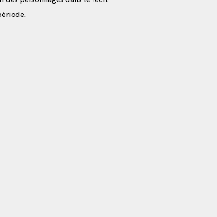
ion des personnages dans le récit
ériode.