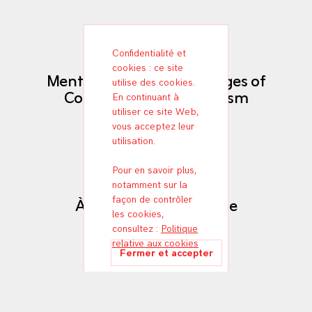
Confidentialité et
cookies : ce site
Mental and Material Images of
utilise des cookies.
Contemporary Capitalism
En continuant à
utiliser ce site Web,
16 FÉVRIER 2022
POST-CINÉMA
vous acceptez leur
utilisation.
Pour en savoir plus,
notamment sur la
À l’ère du commentaire
façon de contrôler
les cookies,
consultez :
Politique
16 FÉVRIER 2022
POST-CINÉMA
relative aux cookies
ML