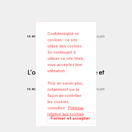
Total Landscraping
Confidentialité et
10 NOVEMBRE 2025
IMAGES OPÉRATIONNELLES
cookies : ce site
utilise des cookies.
En continuant à
utiliser ce site Web,
vous acceptez leur
L’opérativité générative et
utilisation.
l’oscilloscope
Pour en savoir plus,
notamment sur la
10 NOVEMBRE 2025
IMAGES OPÉRATIONNELLES
façon de contrôler
les cookies,
consultez :
Politique
relative aux cookies
ML