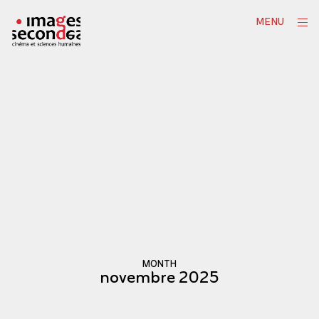
Skip
ope
MENU
to
sid
content
MONTH
novembre 2025