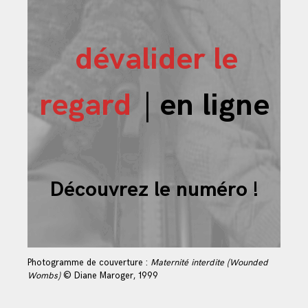
dévalider le
regard
|
en ligne
Découvrez le numéro !
Photogramme de couverture :
Maternité interdite
(Wounded
Wombs)
© Diane Maroger, 1999