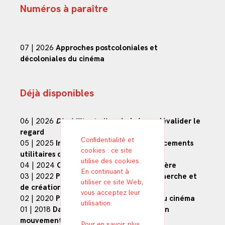
Numéros à paraître
07 | 2026
Approches postcoloniales et
décoloniales du cinéma
Déjà
disponibles
06 | 2026
Disability studies
et cinéma : dévalider le
regard
Confidentialité et
05 | 2025
Images opérationnelles :
agencements
cookies : ce site
utilitaires des images en mouvement
utilise des cookies.
04 | 2024
Cinéma et spéculation financière
En continuant à
03 | 2022
Post-cinéma. Pratiques de recherche et
utiliser ce site Web,
de création
vous acceptez leur
02 | 2020
Puissances architectoniques du cinéma
utilisation.
01 | 2018
Danse & cinéma, la recherche en
mouvement
Pour en savoir plus,