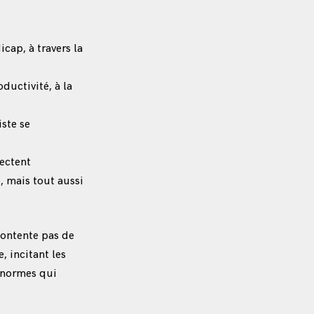
cap, à travers la
oductivité, à la
iste se
fectent
, mais tout aussi
contente pas de
, incitant les
s normes qui