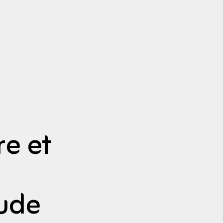
re et
ude