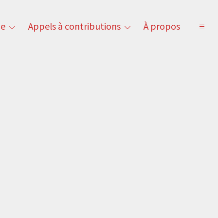
ne
Appels à contributions
À propos
open
toggle
toggle
sideb
child
child
menu
menu