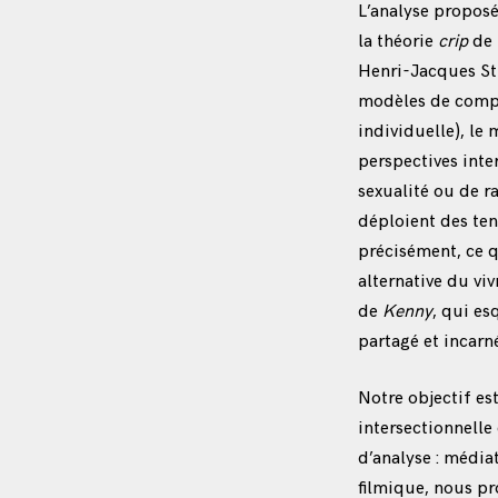
L’analyse proposé
la théorie
crip
de 
Henri-Jacques St
modèles de compr
individuelle), le 
perspectives inte
sexualité ou de ra
déploient des ten
précisément, ce q
alternative du v
de
Kenny
, qui es
partagé et incarné
Notre objectif es
intersectionnelle
d’analyse : média
filmique, nous p