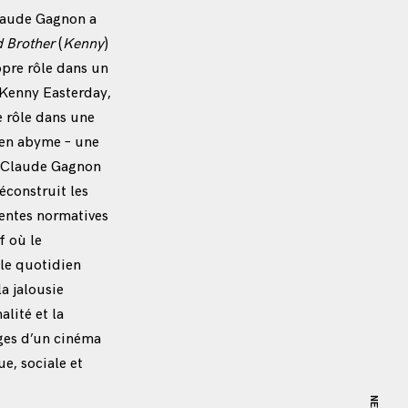
Claude Gagnon a
d Brother
(
Kenny
)
opre rôle dans un
 Kenny Easterday,
e rôle dans une
e en abyme – une
 – Claude Gagnon
éconstruit les
tentes normatives
f où le
 le quotidien
a jalousie
alité et la
ièges d’un cinéma
e, sociale et