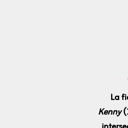
La f
Kenny
(
interse