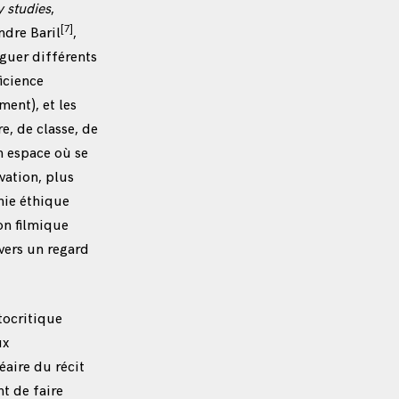
y studies
,
[7]
ndre Baril
,
guer différents
icience
ment), et les
e, de classe, de
n espace où se
vation, plus
hie éthique
on filmique
vers un regard
tocritique
ux
éaire du récit
t de faire