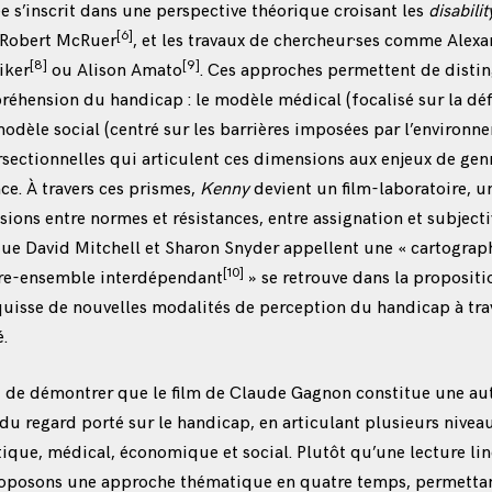
e s’inscrit dans une perspective théorique croisant les
disabilit
[6]
Robert McRuer
, et les travaux de chercheur·ses comme Alexa
[8]
[9]
iker
ou Alison Amato
. Ces approches permettent de distin
éhension du handicap : le modèle médical (focalisé sur la déf
modèle social (centré sur les barrières imposées par l’environne
rsectionnelles qui articulent ces dimensions aux enjeux de genr
ce. À travers ces prismes,
Kenny
devient un film-laboratoire, u
sions entre normes et résistances, entre assignation et subjecti
ue David Mitchell et Sharon Snyder appellent une « cartograp
[10]
ivre-ensemble interdépendant
» se retrouve dans la propositi
quisse de nouvelles modalités de perception du handicap à tra
.
t de démontrer que le film de Claude Gagnon constitue une au
 du regard porté sur le handicap, en articulant plusieurs nivea
tique, médical, économique et social. Plutôt qu’une lecture lin
roposons une approche thématique en quatre temps, permettan