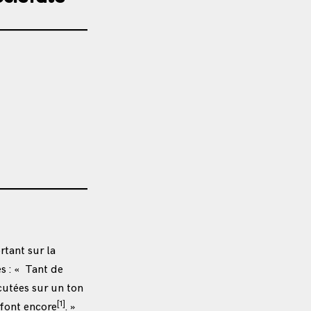
ortant sur la
s : « Tant de
cutées sur un ton
[1]
 font encore
. »