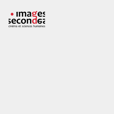
Skip
to
Images
Cinéma
content
secondes
et
sciences
humaines