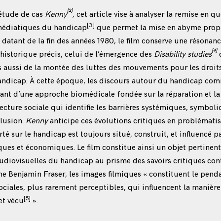
[2]
étude de cas
Kenny
,
cet article vise à analyser la remise en q
[3]
médiatiques du handicap
que permet la mise en abyme prop
atant de la fin des années 1980, le film conserve une résonance 
[4]
historique précis, celui de l’émergence des
Disability studies
s aussi de la montée des luttes des mouvements pour les droit
handicap. À cette époque, les discours autour du handicap co
ant d’une approche biomédicale fondée sur la réparation et la
lecture sociale qui identifie les barrières systémiques, symboli
clusion.
Kenny
anticipe ces évolutions critiques en problématis
té sur le handicap est toujours situé, construit, et influencé p
ques et économiques. Le film constitue ainsi un objet pertinen
udiovisuelles du handicap au prisme des savoirs critiques co
 Benjamin Fraser, les images filmiques « constituent le penda
ociales, plus rarement perceptibles, qui influencent la manièr
[5]
et vécu
».