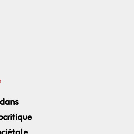
e
 dans
critique
ociétale