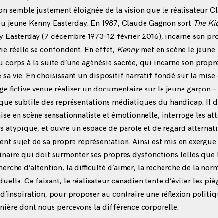
n semble justement éloignée de la vision que le réalisateur 
du jeune Kenny Easterday. En 1987, Claude Gagnon sort
The Ki
 Easterday (7 décembre 1973-12 février 2016), incarne son pr
 vie réelle se confondent. En effet,
Kenny
met en scène le jeune
corps à la suite d’une agénésie sacrée, qui incarne son propr
e sa vie. En choisissant un dispositif narratif fondé sur la mis
e fictive venue réaliser un documentaire sur le jeune garçon
que subtile des représentations médiatiques du handicap. Il d
e en scène sensationnaliste et émotionnelle, interroge les at
 atypique, et ouvre un espace de parole et de regard alternati
ent sujet de sa propre représentation. Ainsi est mis en exergue
inaire qui doit surmonter ses propres dysfonctions telles que l
cherche d’attention, la difficulté d’aimer, la recherche de la norm
duelle. Ce faisant, le réalisateur canadien tente d’éviter les p
d’inspiration, pour proposer au contraire une réflexion politiqu
nière dont nous percevons la différence corporelle.