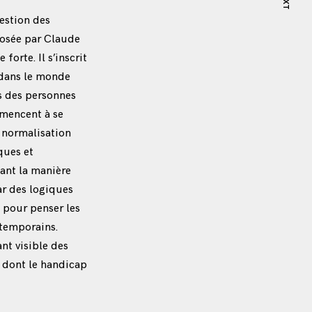
NEXT
uestion des
osée par Claude
forte. Il s’inscrit
dans le monde
s des personnes
mmencent à se
 normalisation
ques et
ant la manière
ar des logiques
t pour penser les
ntemporains.
nt visible des
e dont le handicap