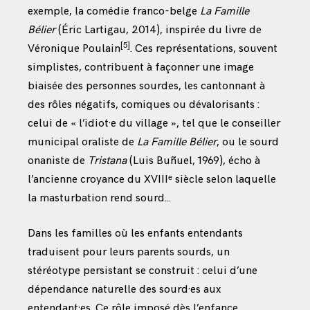
exemple, la comédie franco-belge
La Famille
Bélier
(Éric Lartigau, 2014), inspirée du livre de
[5]
Véronique Poulain
. Ces représentations, souvent
simplistes, contribuent à façonner une image
biaisée des personnes sourdes, les cantonnant à
des rôles négatifs, comiques ou dévalorisants :
celui de « l’idiot·e du village », tel que le conseiller
municipal oraliste de
La Famille Bélier
, ou le sourd
onaniste de
Tristana
(Luis Buñuel, 1969), écho à
l’ancienne croyance du XVIIIᵉ siècle selon laquelle
la masturbation rend sourd…
Dans les familles où les enfants entendants
traduisent pour leurs parents sourds, un
stéréotype persistant se construit : celui d’une
dépendance naturelle des sourd·es aux
entendant·es. Ce rôle imposé dès l’enfance