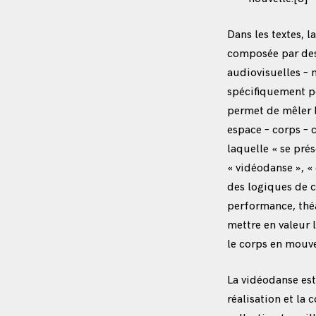
Dans les textes,
composée par des
audiovisuelles –
spécifiquement po
permet de mêler l
espace – corps – c
laquelle « se pré
« vidéodanse », «
des logiques de c
performance, théâ
mettre en valeur l
le corps en mouv
La vidéodanse est
réalisation et la 