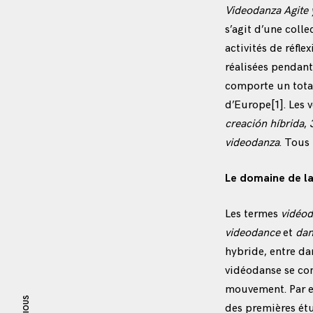
Videodanza Agite 
s’agit d’une coll
activités de réfl
réalisées pendant
comporte un total
d’Europe
[1]
. Les 
creación híbrida
,
videodanza
. Tous
Le domaine de l
Les termes
vidéo
videodance
et
dan
hybride, entre dan
vidéodanse se com
mouvement. Par ex
des premières ét