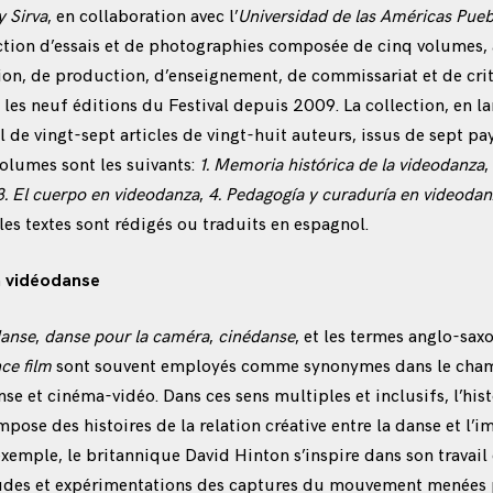
y Sirva
, en collaboration avec l’
Universidad de las Américas Pue
ection d’essais et de photographies composée de cinq volumes, 
exion, de production, d’enseignement, de commissariat et de cri
 les neuf éditions du Festival depuis 2009. La collection, en 
 de vingt-sept articles de vingt-huit auteurs, issus de sept p
volumes sont les suivants:
1. Memoria histórica de la videodanza
,
3. El cuerpo en videodanza
,
4. Pedagogía y curaduría en videodan
 les textes sont rédigés ou traduits en espagnol.
a vidéodanse
danse
,
danse pour la caméra
,
cinédanse
, et les termes anglo-sax
ce film
sont souvent employés comme synonymes dans le champ
se et cinéma-vidéo. Dans ces sens multiples et inclusifs, l’hist
pose des histoires de la relation créative entre la danse et l’i
emple, le britannique David Hinton s’inspire dans son travail
udes et expérimentations des captures du mouvement menées p