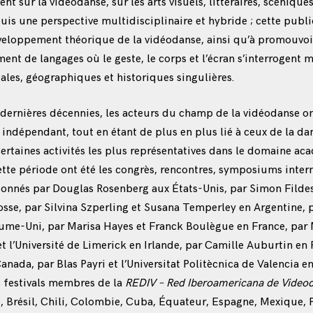
lent sur la vidéodanse, sur les arts visuels, littéraires, scénique
uis une perspective multidisciplinaire et hybride ; cette publi
eloppement théorique de la vidéodanse, ainsi qu’à promouvoir 
ent de langages où le geste, le corps et l’écran s’interrogent
iales, géographiques et historiques singulières.
dernières décennies, les acteurs du champ de la vidéodanse o
indépendant, tout en étant de plus en plus lié à ceux de la da
 Certaines activités les plus représentatives dans le domaine a
ette période ont été les congrès, rencontres, symposiums inter
onnés par Douglas Rosenberg aux États-Unis, par Simon Fildes
se, par Silvina Szperling et Susana Temperley en Argentine, pa
ume-Uni, par Marisa Hayes et Franck Boulègue en France, par
 l’Université de Limerick en Irlande, par Camille Auburtin en 
anada, par Blas Payri et l’Universitat Politècnica de Valencia e
s festivals membres de la
REDIV – Red Iberoamericana de Video
e, Brésil, Chili, Colombie, Cuba, Équateur, Espagne, Mexique, 