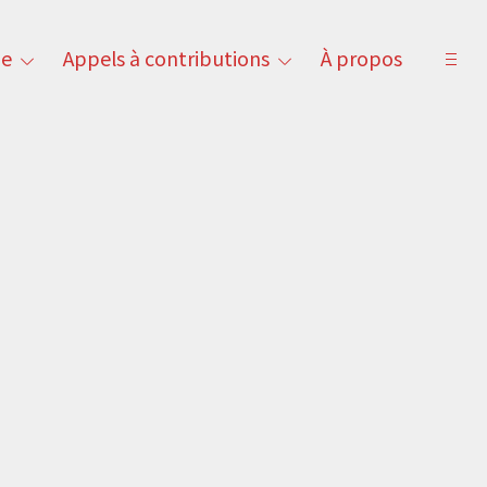
ne
Appels à contributions
À propos
open
toggle
toggle
sideb
child
child
menu
menu