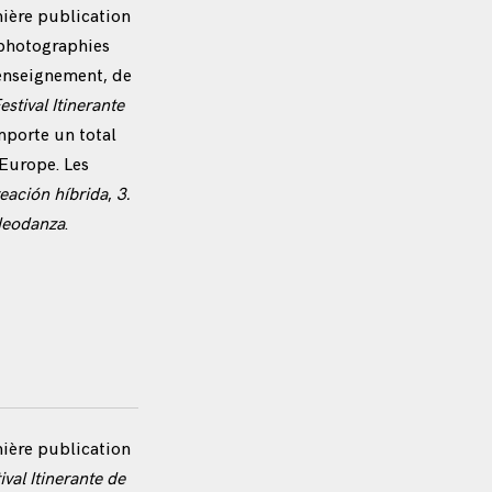
mière publication
 photographies
’enseignement, de
estival Itinerante
mporte un total
’Europe. Les
reación híbrida
,
3.
ideodanza
.
mière publication
ival Itinerante de