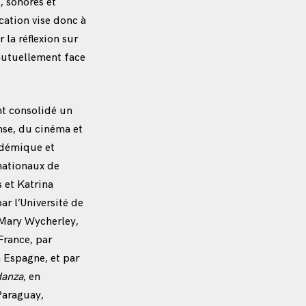
s, sonores et
cation vise donc à
la réflexion sur
 mutuellement face
nt consolidé un
nse, du cinéma et
cadémique et
nationaux de
 et Katrina
r l’Université de
 Mary Wycherley,
France, par
n Espagne, et par
danza
, en
Paraguay,