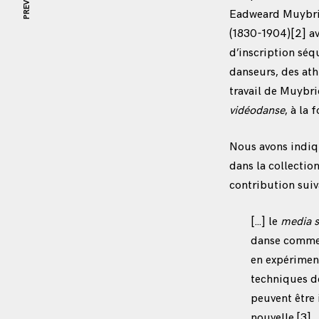
PREVIOUS
Eadweard Muybrid
(1830-1904)
[2]
av
d’inscription séq
danseurs, des ath
travail de Muybri
vidéodanse
, à la 
Nous avons indiq
dans la collectio
contribution suiv
[…] le
media 
danse comme 
en expériment
techniques de
peuvent être
nouvelle.
[3]