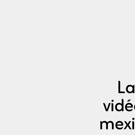
La
vidé
mexi