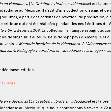
da en videodanza
(
La Création hybride en vidéodanse
) est la pre
idéodanse au Mexique. Il s’agit d’une collection d’essais et de
volumes, à partir des activités de réflexion, de production, d
e critique qui ont été réalisées pendant les neuf éditions du
F
te y Sirva
depuis 2009. La collection, en langue espagnole, co
icles de vingt-huit auteurs, issus de sept pays d’Amérique et d
suivants:
1. Memoria histórica de la videodanza
,
2. Videodanza: c
odanza
,
4. Pedagogía y curaduría en videodanza
et
5. Imagen – v
vidéodanse, édition
élécharger
da en videodanza
(
La Création hybride en vidéodanse
) est la pre
vidéodanse au Mexique, que nous coordonnons à travers le
Fest