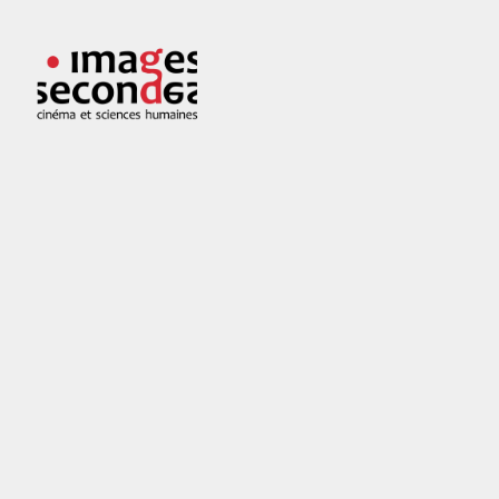
Skip
to
Images
Cinéma
content
secondes
et
sciences
humaines