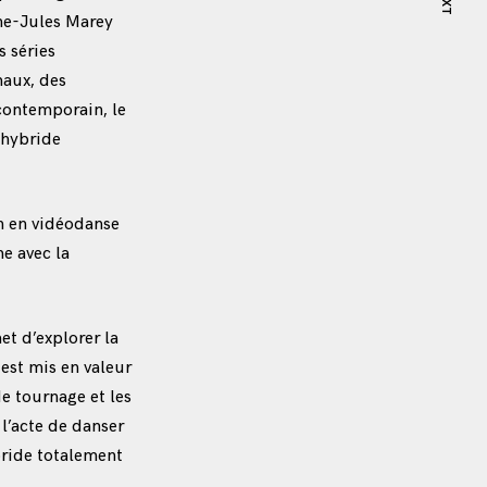
NEXT
ne-Jules Marey
s séries
maux, des
contemporain, le
 hybride
n en vidéodanse
e avec la
t d’explorer la
st mis en valeur
e tournage et les
l’acte de danser
bride totalement