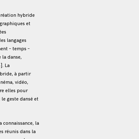
création hybride
graphiques et
ées
des langages
ment – temps –
 la danse,
4]
. La
bride, à partir
inéma, vidéo,
re elles pour
 le geste dansé et
a connaissance, la
es réunis dans la