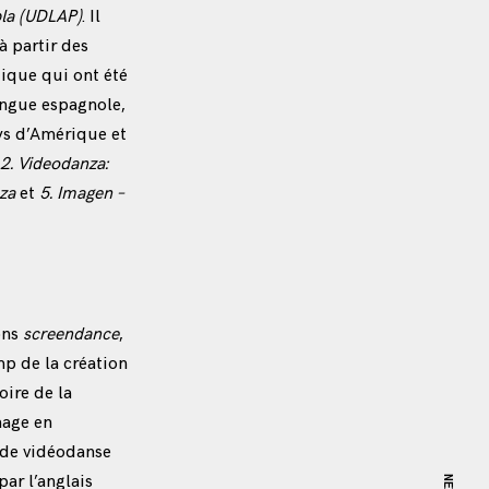
bla (UDLAP)
. Il
à partir des
tique qui ont été
langue espagnole,
ays d’Amérique et
2. Videodanza:
za
et
5. Imagen –
ons
screendance
,
 de la création
oire de la
mage en
 de vidéodanse
ar l’anglais