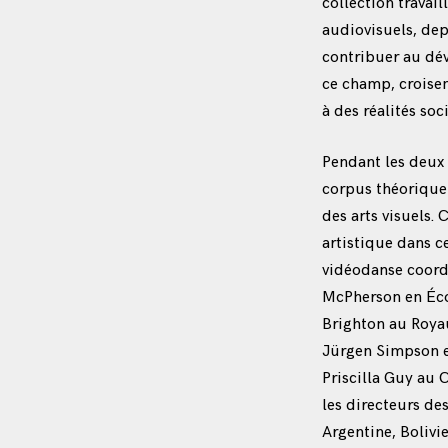
collection travail
audiovisuels, dep
contribuer au dév
ce champ, croisem
à des réalités soc
Pendant les deux 
corpus théorique 
des arts visuels.
artistique dans c
vidéodanse coord
McPherson en Écos
Brighton au Roya
Jürgen Simpson et
Priscilla Guy au C
les directeurs de
Argentine, Bolivi