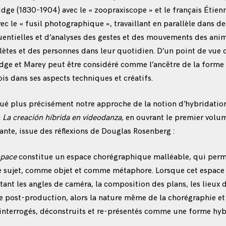
ge (1830-1904) avec le « zoopraxiscope » et le français Étien
ec le « fusil photographique », travaillant en parallèle dans de
uentielles et d’analyses des gestes et des mouvements des ani
lètes et des personnes dans leur quotidien. D’un point de vue 
dge et Marey peut être considéré comme l’ancêtre de la forme
fois dans ses aspects techniques et créatifs.
ué plus précisément notre approche de la notion d’hybridatio
n
La creación híbrida en videodanza,
en ouvrant le premier volum
ante, issue des réflexions de Douglas Rosenberg :
space
constitue un espace chorégraphique malléable, qui perme
sujet, comme objet et comme métaphore. Lorsque cet espace e
ant les angles de caméra, la composition des plans, les lieux d
 post-production, alors la nature même de la chorégraphie et 
 interrogés, déconstruits et re-présentés comme une forme hy