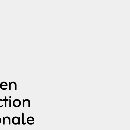
 en
ction
onale