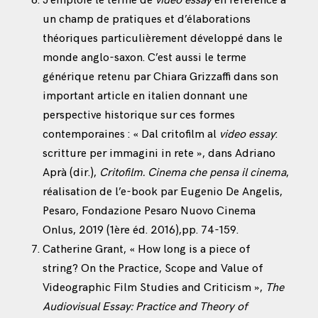
J’emploie le terme de
video essay
en référence à
un champ de pratiques et d’élaborations
théoriques particulièrement développé dans le
monde anglo-saxon. C’est aussi le terme
générique retenu par Chiara Grizzaffi dans son
important article en italien donnant une
perspective historique sur ces formes
contemporaines : « Dal critofilm al
video essay
:
scritture per immagini in rete », dans Adriano
Aprà (dir.),
Critofilm. Cinema che pensa il cinema
,
réalisation de l’e-book par Eugenio De Angelis,
Pesaro, Fondazione Pesaro Nuovo Cinema
Onlus, 2019 (1ère éd. 2016),pp. 74-159.
Catherine Grant, « How long is a piece of
string? On the Practice, Scope and Value of
Videographic Film Studies and Criticism »,
The
Audiovisual Essay: Practice and Theory of