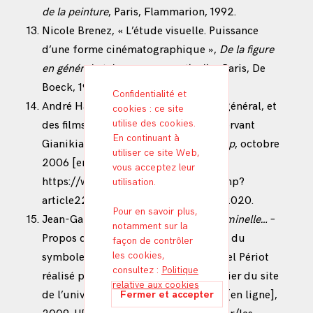
de la peinture
, Paris, Flammarion, 1992.
Nicole Brenez, « L’étude visuelle. Puissance
d’une forme cinématographique »,
De la figure
en général et du corps en particulier
, Paris, De
Boeck, 1999, p. 313.
Confidentialité et
André Habib, « Du
found footage
en général, et
cookies : ce site
utilise des cookies.
des films de Angela Ricci Lucchi et Yervant
En continuant à
Gianikian en particulier »,
Hors champ
, octobre
utiliser ce site Web,
2006 [en ligne]. URL :
vous acceptez leur
https://www.horschamp.qc.ca/spip.php?
utilisation.
article226
, consulté le 15 novembre 2020.
Pour en savoir plus,
Jean-Gabriel Périot, «
Eût-elle été criminelle…
–
notamment sur la
Propos du réalisateur
.
La République du
façon de contrôler
les cookies,
symbole »,
entretien avec Jean-Gabriel Périot
consultez :
Politique
réalisé par Laurence Moinereau, dossier du site
relative aux cookies
de l’université populaire des images [en ligne],
ML