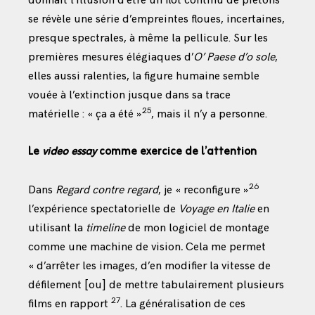
donnait l’illusion d’être un flot continu de piétons
se révèle une série d’empreintes floues, incertaines,
presque spectrales, à même la pellicule. Sur les
premières mesures élégiaques d’
O’ Paese d’o sole
,
elles aussi ralenties, la figure humaine semble
vouée à l’extinction jusque dans sa trace
25
matérielle : « ça a été »
, mais il n’y a personne.
Le
video essay
comme
exercice de l’attention
26
Dans
Regard contre regard
, je « reconfigure »
l’expérience spectatorielle de
Voyage en Italie
en
utilisant la
timeline
de mon logiciel de montage
comme une machine de vision
.
Cela me permet
« d’arrêter les images, d’en modifier la vitesse de
défilement [ou] de mettre tabulairement plusieurs
27
films en rapport
. La généralisation de ces