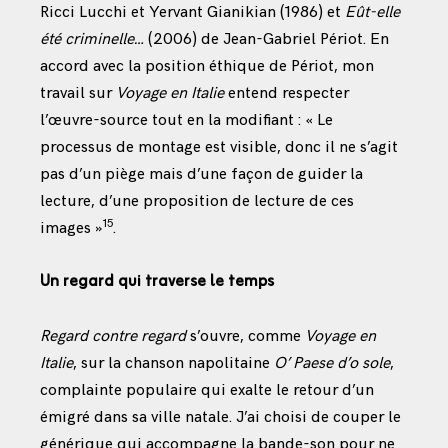
Ricci Lucchi et Yervant Gianikian (1986) et
Eût-elle
été criminelle…
(2006) de Jean-Gabriel Périot. En
accord avec la position éthique de Périot, mon
travail sur
Voyage en Italie
entend respecter
l’œuvre-source tout en la modifiant : « Le
processus de montage est visible, donc il ne s’agit
pas d’un piège mais d’une façon de guider la
lecture, d’une proposition de lecture de ces
15
images »
.
Un regard qui traverse le temps
Regard contre regard
s’ouvre, comme
Voyage en
Italie
, sur la chanson napolitaine
O’ Paese d’o sole
,
complainte populaire qui exalte le retour d’un
émigré dans sa ville natale. J’ai choisi de couper le
générique qui accompagne la bande-son pour ne