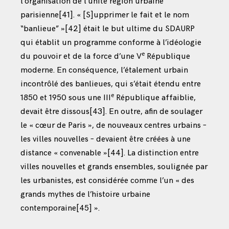
l’organisation de l’unité région urbaine
parisienne
[41]
. « [S]upprimer le fait et le nom
“banlieue” »
[42]
était le but ultime du SDAURP
qui établit un programme conforme à l’idéologie
e
du pouvoir et de la force d’une V
République
moderne. En conséquence, l’étalement urbain
incontrôlé des banlieues, qui s’était étendu entre
e
1850 et 1950 sous une III
République affaiblie,
devait être dissous
[43]
. En outre, afin de soulager
le « cœur de Paris », de nouveaux centres urbains –
les villes nouvelles – devaient être créées à une
distance « convenable »
[44]
. La distinction entre
villes nouvelles et grands ensembles, soulignée par
les urbanistes, est considérée comme l’un « des
grands mythes de l’histoire urbaine
contemporaine
[45]
».