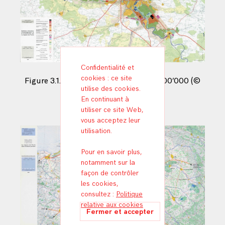
Confidentialité et
cookies : ce site
Figure 3.1. SDAURP. 1965. Échelle de 1:100’000 (©
utilise des cookies.
IAU Ile-de-France)
En continuant à
utiliser ce site Web,
vous acceptez leur
utilisation.
Pour en savoir plus,
notamment sur la
façon de contrôler
les cookies,
consultez :
Politique
relative aux cookies
ML